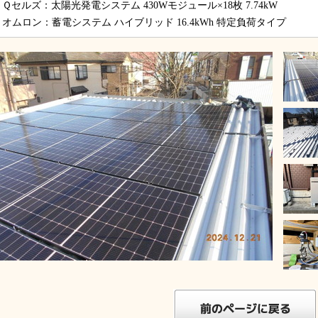
Ｑセルズ：太陽光発電システム 430Wモジュール×18枚 7.74kW
オムロン：蓄電システム ハイブリッド 16.4kWh 特定負荷タイプ
キュート
ッキングヒーター
用太陽光発電
用太陽光発電
ォーム