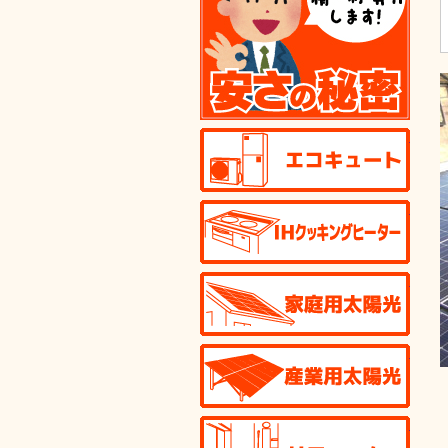
エコ
IHク
家庭
産業
リフ