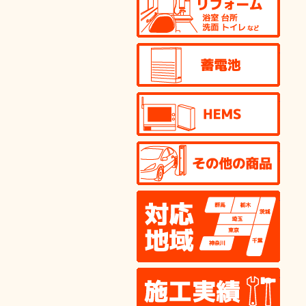
蓄電
HEM
その
対応
施工