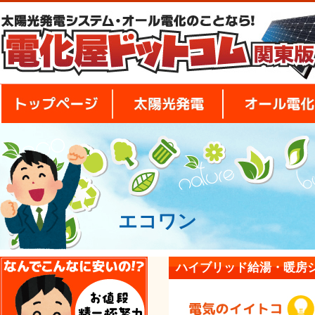
トップページ
太陽光発電
エコワン
安さの秘密
ハイブリッド給湯・暖房シス