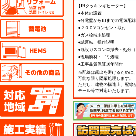
【IHクッキンギヒーター】
●本体の設置
●分電盤からIHまでの電気配線工
蓄電池
●２００Vコンセント取付
●ガス栓端末処理
●試運転、操作説明
HEMS
●既設ガスコンロ撤去・処分（
●現場廃材・ゴミ処理
●工事品質保証10年間付
その他の商品
※配線は露出を避けるために
可能な限り隠蔽処理します。
ただし、建物の構造上、配線
対応地域
モール等で対応いたします。
施工実績