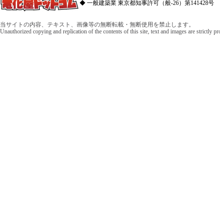
◆ 一般建築業 東京都知事許可（般-26）第141428号 
当サイトの内容、テキスト、画像等の無断転載・無断使用を禁止します。
Unauthorized copying and replication of the contents of this site, text and images are strictly p