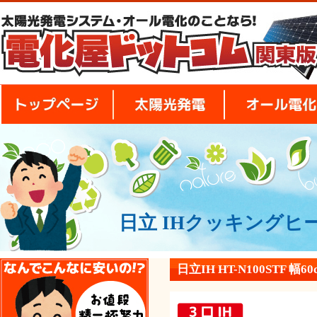
トップページ
太陽光発電
日立 IHクッキングヒータ
安さの秘密
日立IH HT-N100STF 幅6