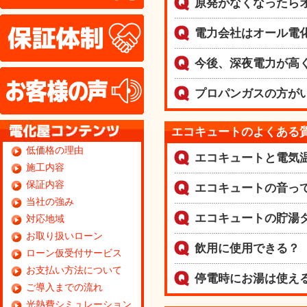
原発がなくなったら
保証体制
電力会社はオール電
今後、深夜電力が高
お客様の声
プロパンガスの方が
エコキュートのよくある
低価格の理由
エコキュートと電気
施工内容
保証内容
エコキュートの音っ
当社の強み
エコキュートの貯湯
対応地域
お取り扱いローン
飲用に使用できる？
ローン仮受付サービス
お支払い方法について
停電時にお湯は使え
ご導入までの流れ
光熱費シミュレーション