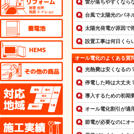
雷が落ちやすくなら
台風で太陽光のパネ
蓄電池
太陽光発電が原因で
設置工事は何日くら
HEMS
オール電化のよくある質
その他の商品
光熱費は安くなるの
停電した時は大丈夫
対応地域
導入するための初期
オール電化割引が適
施工実績
節電が必要なのにオ