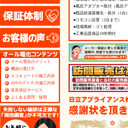
●風呂アダプター取付（風呂
保証体制
●既設給湯器撤去・処分（1台
●リモコン設置（2台まで）
●現場廃材・ゴミ処理
お客様の声
●工事品質保証10年間付
オール電化のメリット
機器の選び方
エコキュートの施工内容
IHｸｯｷﾝｸﾞﾋｰﾀｰの施工内容
延長保証サービス
よくある質問・疑問
無料見積り依頼