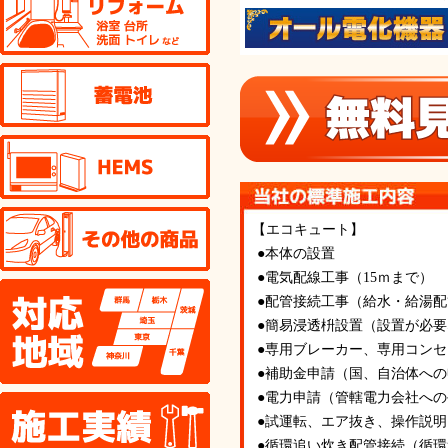
蓄電池
HEMS
その他の商品
【エコキュート】
●本体の設置
●電気配線工事（15ｍまで）
対応地域
●配管接続工事（給水・給湯
●簡易浸透枡設置（設置が必
●専用ブレーカー、専用コン
●補助金申請（国、自治体へ
●電力申請（管轄電力会社へ
施工実績
●試運転、エア抜き、操作説明
●循環追い炊き配管接続（循