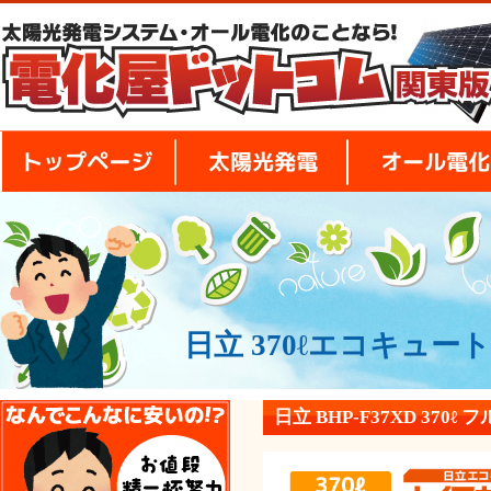
トップページ
太陽光発電
日立 370ℓエコキュート 
安さの秘密
日立 BHP-F37XD 370