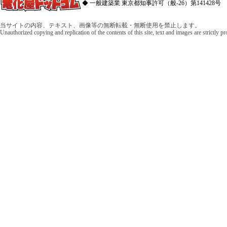
◆ 一般建築業 東京都知事許可（般-26）第141428号 
当サイトの内容、テキスト、画像等の無断転載・無断使用を禁止します。
Unauthorized copying and replication of the contents of this site, text and images are strictly p